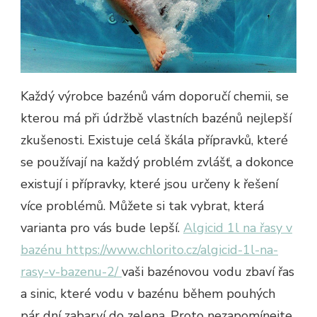
Každý výrobce bazénů vám doporučí chemii, se
kterou má při údržbě vlastních bazénů nejlepší
zkušenosti. Existuje celá škála přípravků, které
se používají na každý problém zvlášť, a dokonce
existují i přípravky, které jsou určeny k řešení
více problémů. Můžete si tak vybrat, která
varianta pro vás bude lepší.
Algicid 1l na řasy v
bazénu https://www.chlorito.cz/algicid-1l-na-
rasy-v-bazenu-2/
vaši bazénovou vodu zbaví řas
a sinic, které vodu v bazénu během pouhých
pár dní zabarví do zelena. Proto nezapomínejte