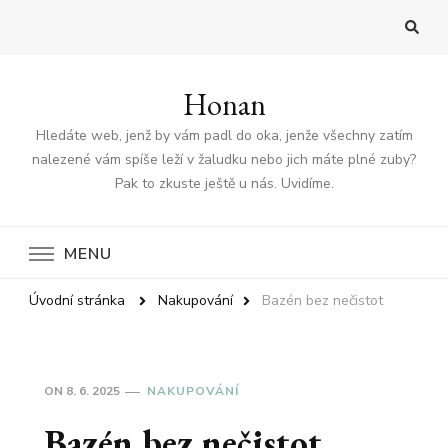
Honan
Hledáte web, jenž by vám padl do oka, jenže všechny zatím
nalezené vám spíše leží v žaludku nebo jich máte plné zuby?
Pak to zkuste ještě u nás. Uvidíme.
MENU
Úvodní stránka
Nakupování
Bazén bez nečistot
ON
8. 6. 2025
NAKUPOVÁNÍ
Bazén bez nečistot