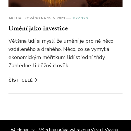
AKTUALIZOVÁNO NA
15. 5. 2023
BYZNYS
Umění jako investice
Většina lidí si myslí, že umění je pro ně něco
vzdáleného a drahého. Něco, co se vymyká
ekonomickým měřítkům lidí střední třídy.
Zahlédne-li běžný člověk …
ČÍST CELÉ
© Honan.cz - Všechna práva vyhrazena.Vilva | Vyvinut