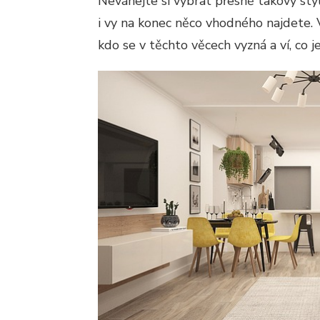
Neváhejte si vybrat přesně takový styl
i vy na konec něco vhodného najdete. 
kdo se v těchto věcech vyzná a ví, co j