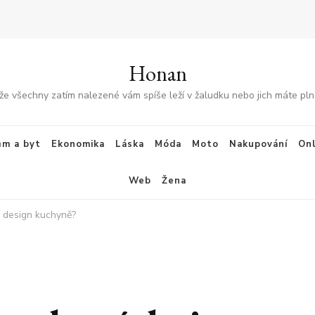
Honan
že všechny zatím nalezené vám spíše leží v žaludku nebo jich máte plné
m a byt
Ekonomika
Láska
Móda
Moto
Nakupování
Onl
Web
Žena
í design kuchyně?