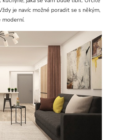
 kuchyně, jaká se vám bude líbit. Určitě
Vždy je navíc možné poradit se s někým,
e moderní.