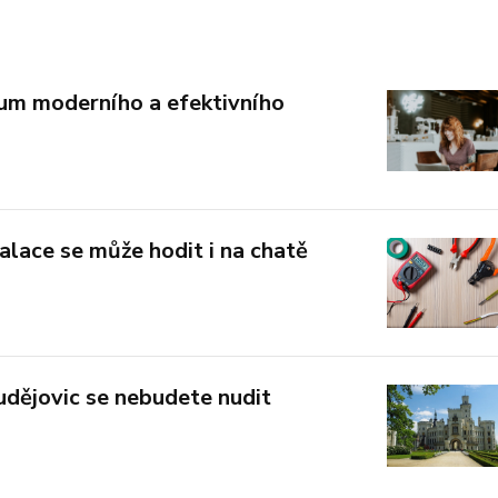
um moderního a efektivního
alace se může hodit i na chatě
udějovic se nebudete nudit