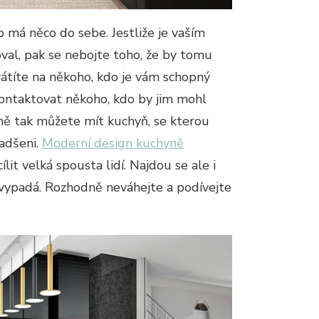
 má něco do sebe. Jestliže je vaším
oval, pak se nebojte toho, že by tomu
rátíte na někoho, kdo je vám schopný
 kontaktovat někoho, kdo by jim mohl
ně tak můžete mít kuchyň, se kterou
adšeni.
Moderní design kuchyně
lit velká spousta lidí. Najdou se ale i
yň vypadá. Rozhodně neváhejte a podívejte