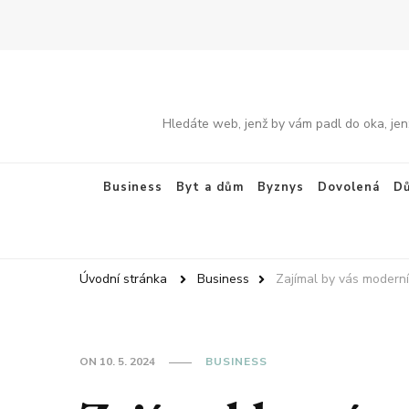
Hledáte web, jenž by vám padl do oka, jen
Business
Byt a dům
Byznys
Dovolená
Dů
Úvodní stránka
Business
Zajímal by vás modern
ON
10. 5. 2024
BUSINESS