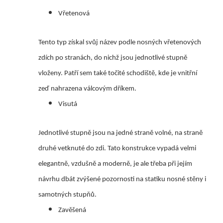
Vřetenová
Tento typ získal svůj název podle nosných vřetenových
zdích po stranách, do nichž jsou jednotlivé stupně
vloženy. Patří sem také točité schodiště, kde je vnitřní
zeď nahrazena válcovým dříkem.
Visutá
Jednotlivé stupně jsou na jedné straně volné, na straně
druhé vetknuté do zdi. Tato konstrukce vypadá velmi
elegantně, vzdušně a moderně, je ale třeba při jejím
návrhu dbát zvýšené pozornosti na statiku nosné stěny i
samotných stupňů.
Zavěšená