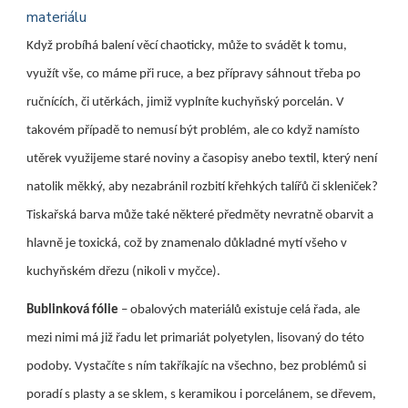
materiálu
Když probíhá balení věcí chaoticky, může to svádět k tomu,
využít vše, co máme při ruce, a bez přípravy sáhnout třeba po
ručnících, či utěrkách, jimiž vyplníte kuchyňský porcelán. V
takovém případě to nemusí být problém, ale co když namísto
utěrek využijeme staré noviny a časopisy anebo textil, který není
natolik měkký, aby nezabránil rozbití křehkých talířů či skleniček?
Tiskařská barva může také některé předměty nevratně obarvit a
hlavně je toxická, což by znamenalo důkladné mytí všeho v
kuchyňském dřezu (nikoli v myčce).
Bublinková fólie
– obalových materiálů existuje celá řada, ale
mezi nimi má již řadu let primariát polyetylen, lisovaný do této
podoby. Vystačíte s ním takříkajíc na všechno, bez problémů si
poradí s plasty a se sklem, s keramikou i porcelánem, se dřevem,