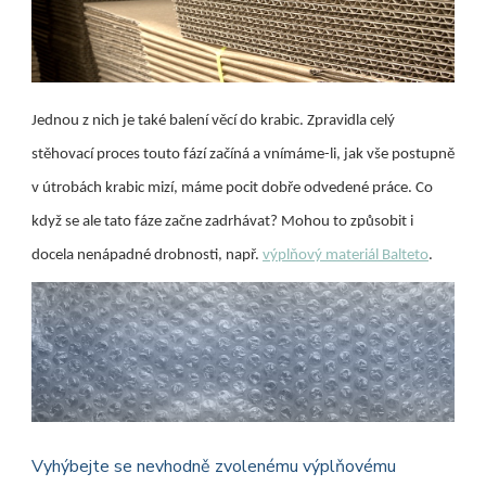
Jednou z nich je také balení věcí do krabic. Zpravidla celý
stěhovací proces touto fází začíná a vnímáme-li, jak vše postupně
v útrobách krabic mizí, máme pocit dobře odvedené práce. Co
když se ale tato fáze začne zadrhávat? Mohou to způsobit i
docela nenápadné drobnosti, např.
výplňový materiál Balteto
.
Vyhýbejte se nevhodně zvolenému výplňovému