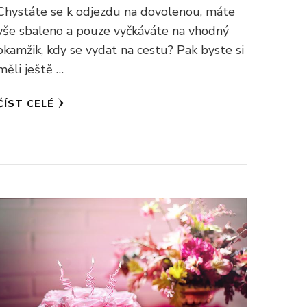
Chystáte se k odjezdu na dovolenou, máte
vše sbaleno a pouze vyčkáváte na vhodný
okamžik, kdy se vydat na cestu? Pak byste si
měli ještě …
ČÍST CELÉ