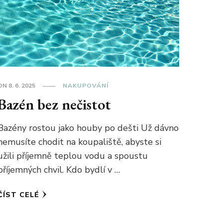
ON
8. 6. 2025
NAKUPOVÁNÍ
Bazén bez nečistot
Bazény rostou jako houby po dešti Už dávno
nemusíte chodit na koupaliště, abyste si
užili příjemně teplou vodu a spoustu
příjemných chvil. Kdo bydlí v …
ČÍST CELÉ