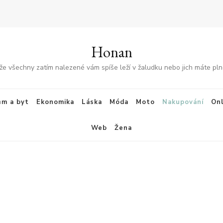
Honan
že všechny zatím nalezené vám spíše leží v žaludku nebo jich máte plné
m a byt
Ekonomika
Láska
Móda
Moto
Nakupování
Onl
Web
Žena