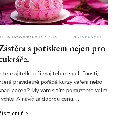
AKTUALIZOVÁNO NA
15. 5. 2023
NAKUPOVÁNÍ
Zástěra s potiskem nejen pro
cukráře.
Jste majitelkou či majitelem společnosti,
která pravidelně pořádá kurzy vaření nebo
snad pečení? My vám s tím pomůžeme velmi
rychle. A navíc za dobrou cenu. …
ČÍST CELÉ