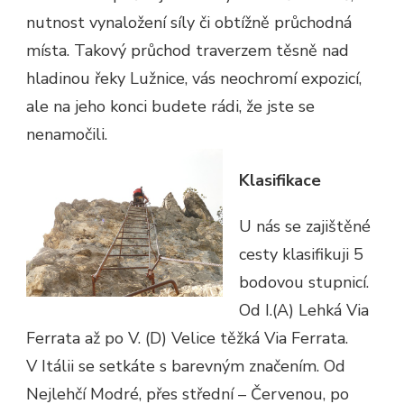
nutnost vynaložení síly či obtížně průchodná
místa. Takový průchod traverzem těsně nad
hladinou řeky Lužnice, vás neochromí expozicí,
ale na jeho konci budete rádi, že jste se
nenamočili.
Klasifikace
U nás se zajištěné
cesty klasifikuji 5
bodovou stupnicí.
Od I.(A) Lehká Via
Ferrata až po V. (D) Velice těžká Via Ferrata.
V Itálii se setkáte s barevným značením. Od
Nejlehčí Modré, přes střední – Červenou, po