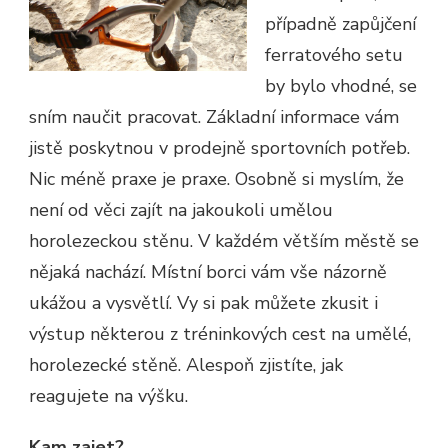
případně zapůjčení
ferratového setu
by bylo vhodné, se
sním naučit pracovat. Základní informace vám
jistě poskytnou v prodejně sportovních potřeb.
Nic méně praxe je praxe. Osobně si myslím, že
není od věci zajít na jakoukoli umělou
horolezeckou stěnu. V každém větším městě se
nějaká nachází. Místní borci vám vše názorně
ukážou a vysvětlí. Vy si pak můžete zkusit i
výstup některou z tréninkových cest na umělé,
horolezecké stěně. Alespoň zjistíte, jak
reagujete na výšku.
Kam zajet?