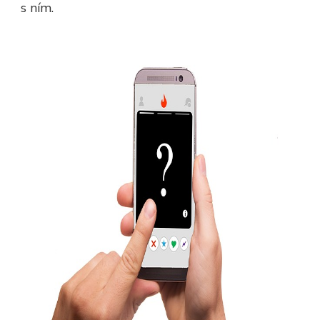
s ním.