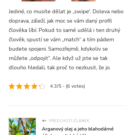
Jediné, co musíte dělat je „swipe“. Doleva nebo
doprava, záleží, jak moc se vám daný profil
člověka líbí. Pokud to samé udělá i ten druhý
člověk, spustí se vám „match“ a tím pádem
budete spojeni. Samozřejmě, kdykoliv se
můžete „odpojit“. Ale když už jste se tak
dlouho hledali, tak proč to nezkusit, že jo.
4.3/5 - (6 votes)
PŘEDCHOZÍ ČLÁNEK
Arganový olej a jeho blahodárné