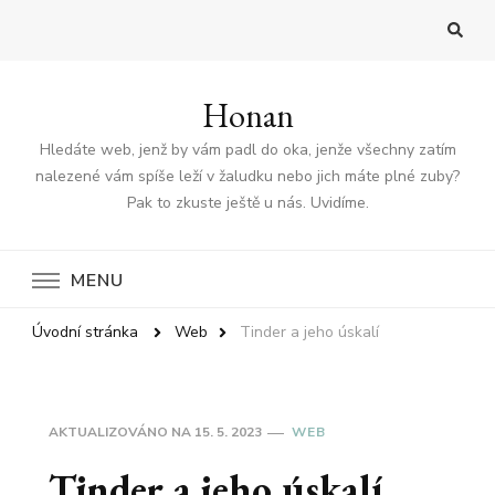
Honan
Hledáte web, jenž by vám padl do oka, jenže všechny zatím
nalezené vám spíše leží v žaludku nebo jich máte plné zuby?
Pak to zkuste ještě u nás. Uvidíme.
MENU
Úvodní stránka
Web
Tinder a jeho úskalí
AKTUALIZOVÁNO NA
15. 5. 2023
WEB
Tinder a jeho úskalí