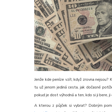
Jenže kde peníze vzít, když zrovna nejsou? K
tu už jenom jediná cesta, jak dočasné potí
pokud je dost výhodná a ten, kdo si ji bere, ji
A kterou z půjček si vybrat? Dobrým po