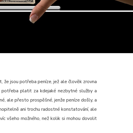
, že jsou potřeba peníze, jež ale člověk zrovna
o potřeba platit za kdejaké nezbytné služby a
elné, ale přesto prospěšné, jenže peníze došly, a
chopitelně ani trochu radostné konstatování, ale
jí víc všeho možného, než kolik si mohou dovolit