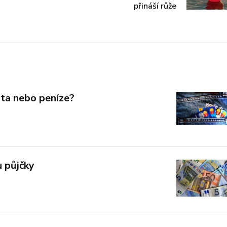
přináší růže
arta nebo peníze?
u půjčky