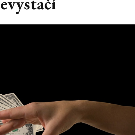
evystačí