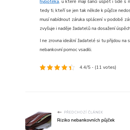
hypotéka
, u které mají šanci uspět i lidé s
tedy ti, kteří se jen tak někde k půjčce ne
musí nabídnout záruka splácení v podobě zá
zvyšuje i naděje žadatelů na dosažení úspěch
I ne zrovna ideální žadatelé si tu přijdou n
nebankovní pomoc vsadili.
4.4/5 - (11 votes)
PŘEDCHOZÍ ČLÁNEK
Riziko nebankovních půjček