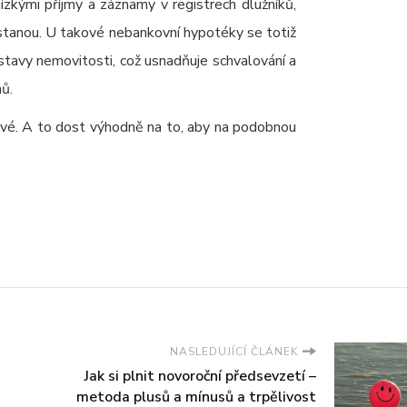
 nízkými příjmy a záznamy v registrech dlužníků,
dostanou. U takové nebankovní hypotéky se totiž
stavy nemovitosti, což usnadňuje schvalování a
ů.
a své. A to dost výhodně na to, aby na podobnou
NASLEDUJÍCÍ ČLÁNEK
Jak si plnit novoroční předsevzetí –
metoda plusů a mínusů a trpělivost