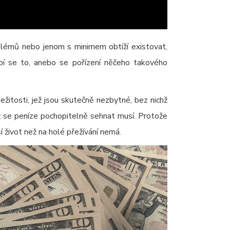
lémů nebo jenom s minimem obtíží existovat,
pí se to, anebo se pořízení něčeho takového
ežitosti, jež jsou skutečně nezbytné, bez nichž
 už se peníze pochopitelně sehnat musí. Protože
í život než na holé přežívání nemá.