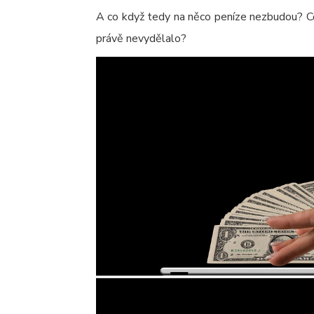
A co když tedy na něco peníze nezbudou? Co
právě nevydělalo?