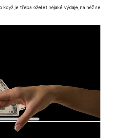
 když je třeba oželet nějaké výdaje, na něž se