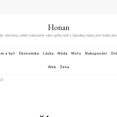
Honan
že všechny zatím nalezené vám spíše leží v žaludku nebo jich máte plné
m a byt
Ekonomika
Láska
Móda
Moto
Nakupování
Onl
Web
Žena
čí